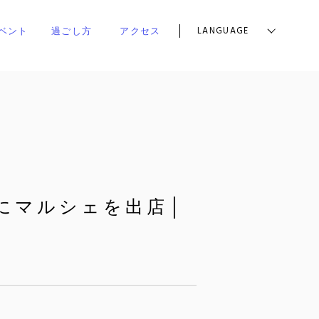
LANGUAGE
ベント
過ごし方
アクセス
26』にマルシェを出店│