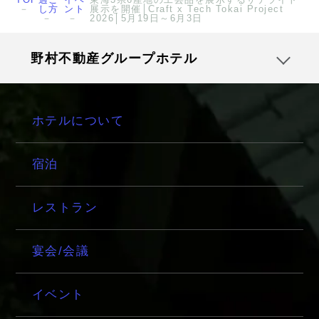
し方
ント
展示を開催│Craft x Tech Tokai Project
2026│5月19日～6月3日
野村不動産グループホテル
ホテルについて
宿泊
レストラン
宴会/会議
イベント